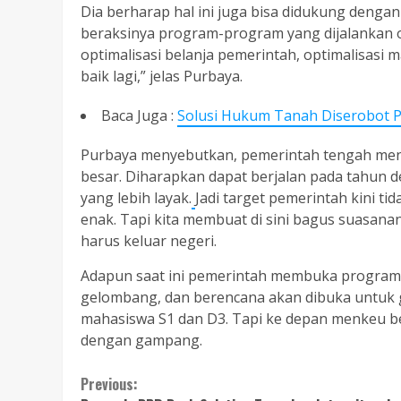
Dia berharap hal ini juga bisa didukung dengan 
beraksinya program-program yang dijalankan o
optimalisasi belanja pemerintah, optimalisasi 
baik lagi,” jelas Purbaya.
Baca Juga :
Solusi Hukum Tanah Diserobot P
Purbaya menyebutkan, pemerintah tengah me
besar. Diharapkan dapat berjalan pada tahun 
yang lebih layak.
Jadi target pemerintah kini t
enak. Tapi kita membuat di sini bagus suasanany
harus keluar negeri.
Adapun saat ini pemerintah membuka program
gelombang, dan berencana akan dibuka untuk g
mahasiswa S1 dan D3. Tapi ke depan menkeu be
dengan gampang.
Continue
Previous: