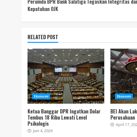
Perumda BPR Bank Salatiga Tegaskan Integritas da
Reading
Kepatuhan OJK
RELATED POST
Ekonomi
Ekonomi
Ketua Banggar DPR Ingatkan Dolar
BEI Akan Lak
Tembus 18 Ribu Lewati Level
Perusahaan
Psikologis
April 17, 20
Juni 4, 2026