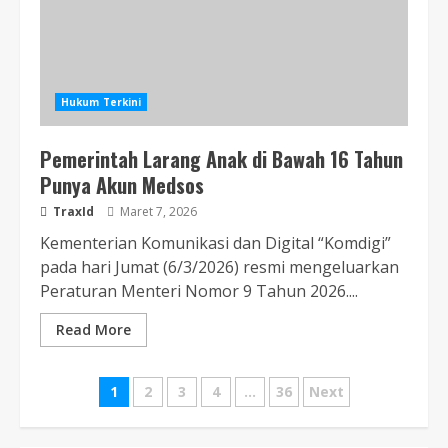
Hukum Terkini
Pemerintah Larang Anak di Bawah 16 Tahun
Punya Akun Medsos
TraxId
Maret 7, 2026
Kementerian Komunikasi dan Digital “Komdigi”
pada hari Jumat (6/3/2026) resmi mengeluarkan
Peraturan Menteri Nomor 9 Tahun 2026....
Read More
Navigasi
1
2
3
4
…
36
Next
pos