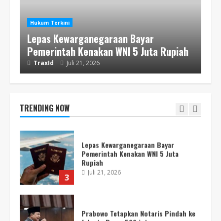
Mengapa Masyarakat Lebih Keras
kepada Pencuri Kecil daripada
Hukum Terkini
Koruptor
Lepas Kewarganegaraan Bayar
Juli 28, 2026
1
Pemerintah Kenakan WNI 5 Juta Rupiah
TraxId
Juli 21, 2026
Tak Sesuai Ekonom Minta Pelibatan
TNI Polri di Perpajakan Ditinjau Ulang
Juli 25, 2026
TRENDING NOW
2
Lepas Kewarganegaraan Bayar
Pemerintah Kenakan WNI 5 Juta
Rupiah
Juli 21, 2026
3
Prabowo Tetapkan Notaris Pindah ke
Jakarta Bayar 500 juta