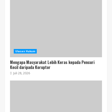
Mengapa Masyarakat Lebih Keras
kepada Pencuri Kecil daripada
Koruptor
Juli 28, 2026
1
Tak Sesuai Ekonom Minta Pelibatan
TNI Polri di Perpajakan Ditinjau Ulang
Ulasan Hukum
Juli 25, 2026
2
Mengapa Masyarakat Lebih Keras kepada Pencuri
Kecil daripada Koruptor
Juli 28, 2026
Lepas Kewarganegaraan Bayar
Pemerintah Kenakan WNI 5 Juta
Rupiah
Juli 21, 2026
3
Prabowo Tetapkan Notaris Pindah ke