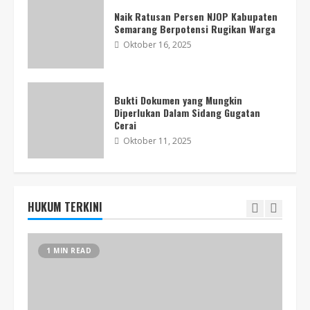
Juli 16, 2026
4
Naik Ratusan Persen NJOP Kabupaten
Semarang Berpotensi Rugikan Warga
Oktober 16, 2025
Prabowo Resmi Tanda Tangani Revisi
UU Polri
Juni 24, 2026
Bukti Dokumen yang Mungkin
5
Diperlukan Dalam Sidang Gugatan
Cerai
Oktober 11, 2025
Ketua Banggar DPR Ingatkan Dolar
Tembus 18 Ribu Lewati Level
Psikologis
Juni 4, 2026
6
HUKUM TERKINI
BEI Akan Lakukan Delisting 18
1 MIN READ
Perusahaan
April 17, 2026
7