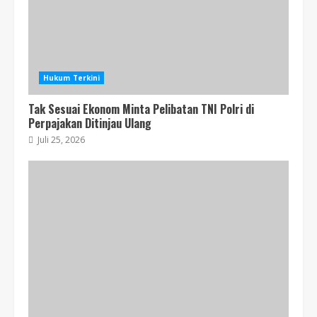
Jakarta Bayar 500 juta
Juli 16, 2026
4
Hukum Terkini
Tak Sesuai Ekonom Minta Pelibatan TNI Polri di
Perpajakan Ditinjau Ulang
Juli 25, 2026