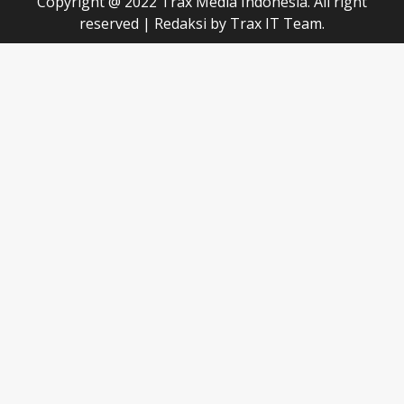
Copyright @ 2022 Trax Media Indonesia. All right
reserved
|
Redaksi
by Trax IT Team.