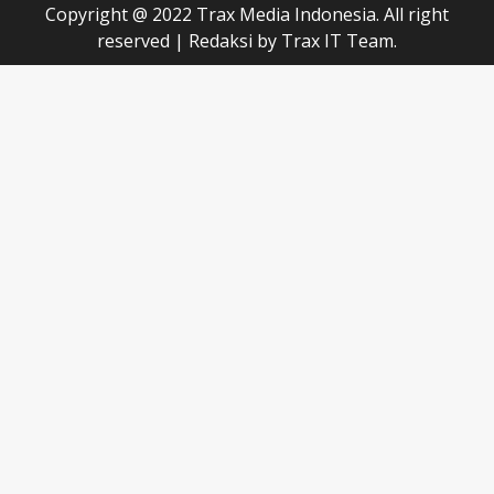
Copyright @ 2022 Trax Media Indonesia. All right
reserved
|
Redaksi
by Trax IT Team.