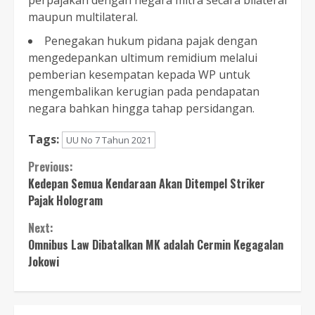
perpajakan dengan negara mitra secara bilateral
maupun multilateral.
Penegakan hukum pidana pajak dengan
mengedepankan ultimum remidium melalui
pemberian kesempatan kepada WP untuk
mengembalikan kerugian pada pendapatan
negara bahkan hingga tahap persidangan.
Tags:
UU No 7 Tahun 2021
Continue
Previous:
Kedepan Semua Kendaraan Akan Ditempel Striker
Reading
Pajak Hologram
Next:
Omnibus Law Dibatalkan MK adalah Cermin Kegagalan
Jokowi