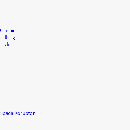
Koruptor
jau Ulang
upiah
ripada Koruptor