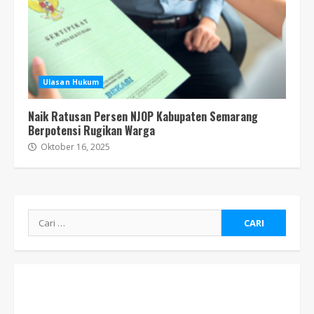
Ulasan Hukum
Naik Ratusan Persen NJOP Kabupaten Semarang
Berpotensi Rugikan Warga
Oktober 16, 2025
Cari
untuk: