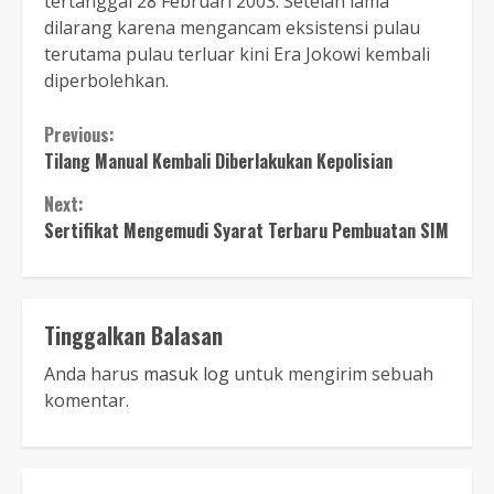
tertanggal 28 Februari 2003. Setelah lama
dilarang karena mengancam eksistensi pulau
terutama pulau terluar kini Era Jokowi kembali
diperbolehkan.
Continue
Previous:
Tilang Manual Kembali Diberlakukan Kepolisian
Reading
Next:
Sertifikat Mengemudi Syarat Terbaru Pembuatan SIM
Tinggalkan Balasan
Anda harus
masuk log
untuk mengirim sebuah
komentar.