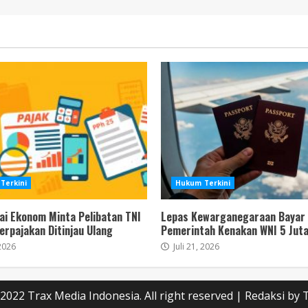
Terkini
Hukum Terkini
ai Ekonom Minta Pelibatan TNI
Lepas Kewarganegaraan Bayar
Perpajakan Ditinjau Ulang
Pemerintah Kenakan WNI 5 Juta
 2026
Juli 21, 2026
2022 Trax Media Indonesia. All right reserved
|
Redaksi
by T