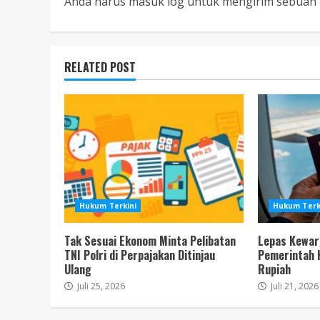
Anda harus
masuk log
untuk mengirim sebuah 
RELATED POST
Hukum Terkini
Hukum Terk
Tak Sesuai Ekonom Minta Pelibatan
Lepas Kewar
TNI Polri di Perpajakan Ditinjau
Pemerintah 
Ulang
Rupiah
Juli 25, 2026
Juli 21, 2026